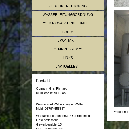
GEBÜHRENORDNUNG
WASSERLEITUNGSORDNUNG
TRINKWASSERBEFUNDE
FOTOS
KONTAKT
IMPRESSUM
LINKS
AKTUELLES
Kontakt
Obmann Graf Richard
Mobil 0664/475 10 06
Wasserwart Webersberger Walter
Mobil 0676/4555847
Enteisenu
Wassergenossenschaft Ostermiething
Geschäftsstelle
Gewerbegebiet 15
5121 Ostermiething