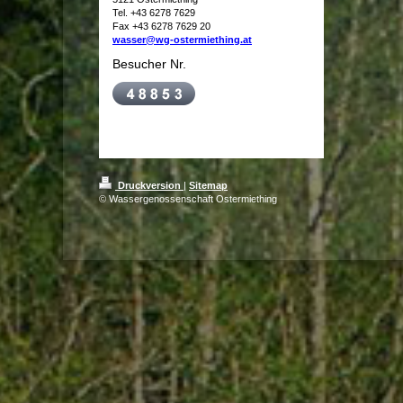
Tel. +43 6278 7629
Fax +43 6278 7629 20
wasser@wg-ostermiething.at
Besucher Nr.
Druckversion
|
Sitemap
© Wassergenossenschaft Ostermiething